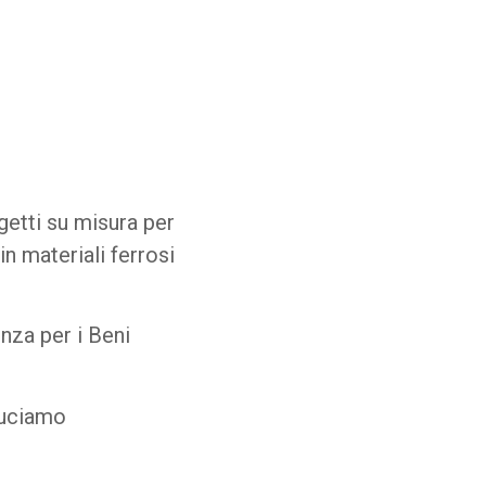
getti su misura per
n materiali ferrosi
.
enza per i Beni
duciamo