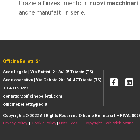
Grazie all’investimento in
nuovi macchinari
anche manufatti in serie.
Officine Belletti Srl
Sede Legale | Via Battisti 2 - 34125 Trieste (TS)
Sede operativa | Via Caboto 20 - 34147 Trieste (TS)
T. 040.828727
contatto@officinebelletti.com
officinebelletti@pec.it
Copyrights © 2022 All Rights Reserved Officine Belletti srl – PIVA: 
Privacy Policy
|
Cookie Policy
|
Note Legali – Copyright
|
W
histleblowing