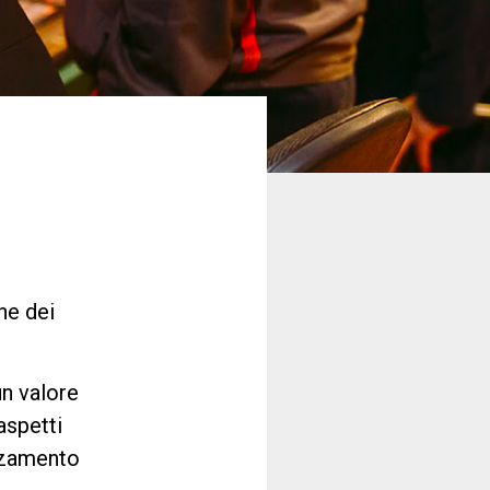
ne dei
un valore
aspetti
anzamento