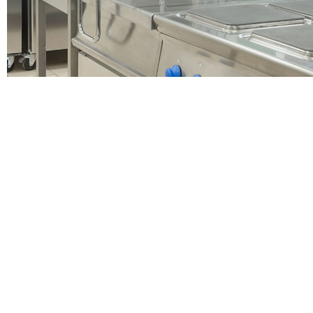
La passione per quello che facciamo, la continua
formazione del nostro personale e la cura per i
dettagli guidano la nostra attività da più di 35 anni.
» CONTATTA IL NOSTRO SERVIZIO CLIENTI